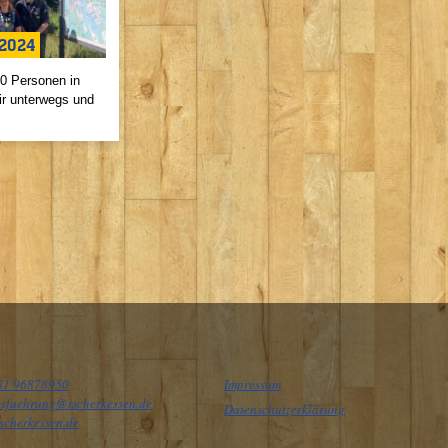
 2024
0 Personen in
ir unterwegs und
81 96878950
Impressum
sfuehrung@tscherkessen.de
Datenschutzerklärung
scherkessen.de