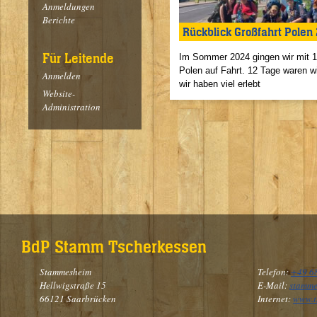
Anmeldungen
Berichte
Rückblick Großfahrt Polen
Für Leitende
Im Sommer 2024 gingen wir mit 1
Polen auf Fahrt. 12 Tage waren w
Anmelden
wir haben viel erlebt
Website-
Administration
BdP Stamm Tscherkessen
Stammesheim
Telefon:
+49 6
Hellwigstraße 15
E-Mail:
stamme
66121 Saarbrücken
Internet:
www.t