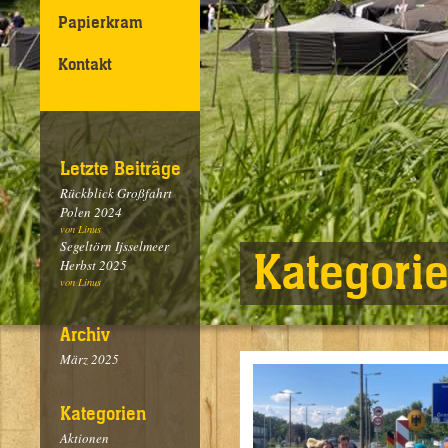
Papierkram
Kontakt
Letzte Beiträge
Rückblick Großfahrt
Polen 2024
von Linus
Segeltörn Ijsselmeer
Kategori
Herbst 2025
von Linus
Archiv
März 2025
Kategorien
Aktionen