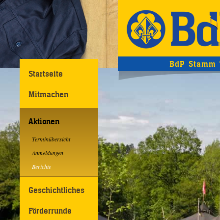
BdP Stamm 
Startseite
Mitmachen
Aktionen
Terminübersicht
Anmeldungen
Berichte
Geschichtliches
Förderrunde