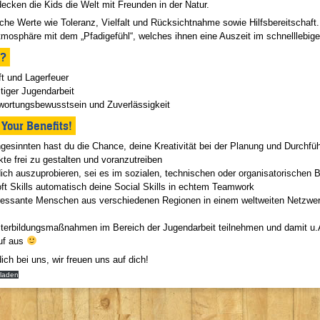
ecken die Kids die Welt mit Freunden in der Natur.
liche Werte wie Toleranz, Vielfalt und Rücksichtnahme sowie Hilfsbereitschaft
osphäre mit dem „Pfadigefühl“, welches ihnen eine Auszeit im schnelllebigen 
n?
t und Lagerfeuer
itiger Jugendarbeit
wortungsbewusstsein und Zuverlässigkeit
Your Benefits!
gesinnten hast du die Chance, deine Kreativität bei der Planung und Durchfü
te frei zu gestalten und voranzutreiben
dich auszuprobieren, sei es im sozialen, technischen oder organisatorischen 
oft Skills automatisch deine Social Skills in echtem Teamwork
teressante Menschen aus verschiedenen Regionen in einem weltweiten Netzwer
iterbildungsmaßnahmen im Bereich der Jugendarbeit teilnehmen und damit u.A
uf aus
ch bei uns, wir freuen uns auf dich!
rladen