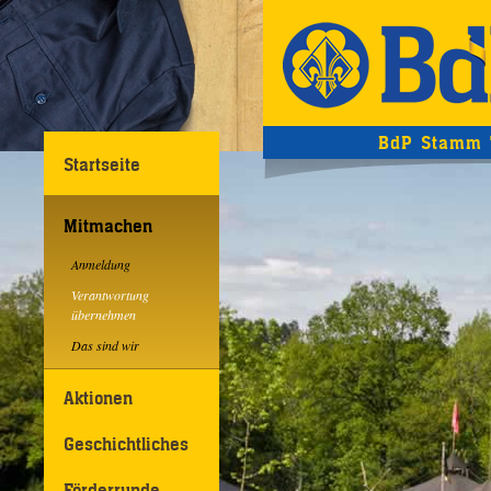
BdP Stamm 
Startseite
Mitmachen
Anmeldung
Verantwortung
übernehmen
Das sind wir
Aktionen
Geschichtliches
Förderrunde