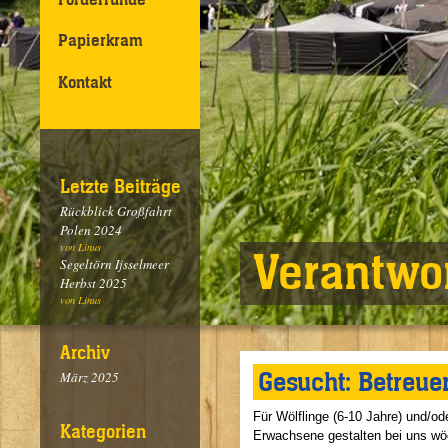
Papierkram
Kontakt
Letzte Beiträge
Rückblick Großfahrt
Polen 2024
von Linus
Verantwo
Segeltörn Ijsselmeer
Herbst 2025
von Linus
Archiv
Gesucht: Betreuer
März 2025
Für Wölflinge (6-10 Jahre) und/o
Kategorien
Erwachsene gestalten bei uns wöc