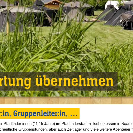
rtung übernehmen
:in, Gruppenleiter:in, …
der Pfadfinder:innen (11-15 Jahre) im Pfadfinderstamm Tscherkessen in Saarb
hentliche Gruppenstunden, aber auch Zeltlager und viele weitere Abenteuer f