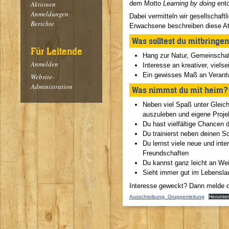
dem Motto
Learning by doing
entd
Aktionen
Anmeldungen
Dabei vermitteln wir gesellschaft
Berichte
Erwachsene beschreiben diese Atm
Was solltest du mitbringe
Für Leitende
Hang zur Natur, Gemeinschaf
Anmelden
Interesse an kreativer, vielse
Ein gewisses Maß an Verant
Website-
Administration
Was nimmst du mit heim? 
Neben viel Spaß unter Gleich
auszuleben und eigene Projek
Du hast vielfältige Chancen 
Du trainierst neben deinen S
Du lernst viele neue und in
Freundschaften
Du kannst ganz leicht an We
Sieht immer gut im Lebensla
Interesse geweckt? Dann melde di
Ausschreibung_Gruppenleitung
Herunte